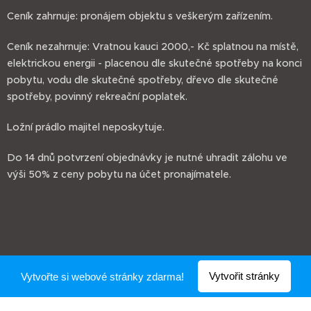
Ceník zahrnuje: pronájem objektu s veškerým zařízením.
Ceník nezahrnuje: Vratnou kauci 2000,- Kč splatnou na místě,
elektrickou energii - placenou dle skutečné spotřeby na konci
pobytu, vodu dle skutečné spotřeby, dřevo dle skutečné
spotřeby, povinný rekreační poplatek.
Ložní prádlo majitel neposkytuje.
Do 14 dnů potvrzení objednávky je nutné uhradit zálohu ve
výši 50% z ceny pobytu na účet pronajímatele.
Vytvořit stránky
Vytvořte si webové stránky zdarma!
Vytvořeno službou
Webnode